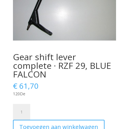
Gear shift lever
complete · RZF 29, BLUE
FALCON
€
61,70
120De
Gear
shift
lever
Toevoegen aan winkelwagen
complete