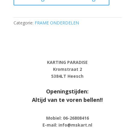
·
RZF
29,
Categorie:
FRAME ONDERDELEN
BLUE
FALCON
aantal
KARTING PARADISE
Kromstraat 2
5384LT Heesch
Openingstijden:
Altijd van te voren bellen!!
Mobiel: 06-
26808416
E-
mail: info@mskart.nl