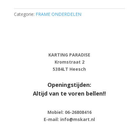
·
507/508
Categorie:
FRAME ONDERDELEN
aantal
KARTING PARADISE
Kromstraat 2
5384LT Heesch
Openingstijden:
Altijd van te voren bellen!!
Mobiel: 06-
26808416
E-
mail: info@mskart.nl