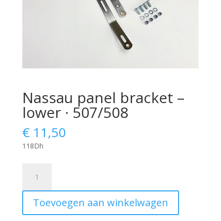
Nassau panel bracket –
lower · 507/508
€
11,50
118Dh
Nassau
panel
bracket
Toevoegen aan winkelwagen
-
lower