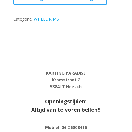
bolt
M8
-
Categorie:
WHEEL RIMS
copper
·
DOUGLAS
WHEEL
aantal
KARTING PARADISE
Kromstraat 2
5384LT Heesch
Openingstijden:
Altijd van te voren bellen!!
Mobiel: 06-
26808416