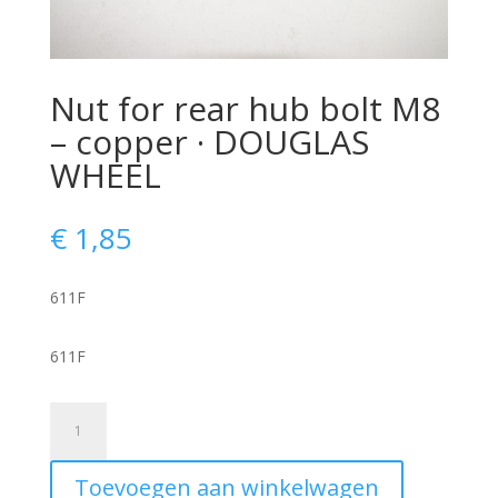
Nut for rear hub bolt M8
– copper · DOUGLAS
WHEEL
€
1,85
611F
611F
Nut
for
rear
Toevoegen aan winkelwagen
hub