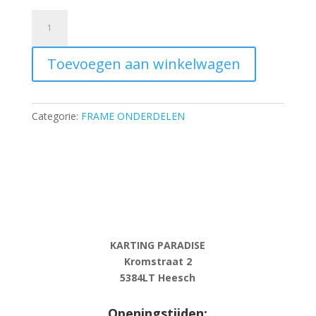
Pedal
axle
-
Toevoegen aan winkelwagen
L-
65
mm
·
Categorie:
FRAME ONDERDELEN
MINI
BLUE
KITE
aantal
KARTING PARADISE
Kromstraat 2
5384LT Heesch
Openingstijden: