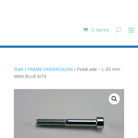
0 items
Start
/
FRAME ONDERDELEN
/ Pedal axle – L-65 mm ·
MINI BLUE KITE