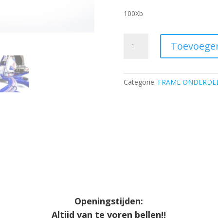
100Xb
Brake
Toevoege
pedal
extension
·
Categorie:
FRAME ONDERDE
BLUE
SWIFT,
BLUE
PHOENIX
aantal
Openingstijden:
Altijd van te voren bellen!!