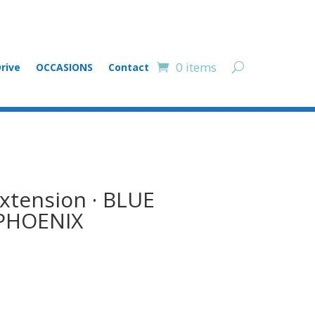
0 items
rive
OCCASIONS
Contact
xtension · BLUE
 PHOENIX