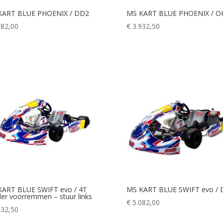
KART BLUE PHOENIX / DD2
MS KART BLUE PHOENIX / O
082,00
€
3.932,50
KART BLUE SWIFT evo / 4T
MS KART BLUE SWIFT evo /
er voorremmen – stuur links
€
5.082,00
932,50