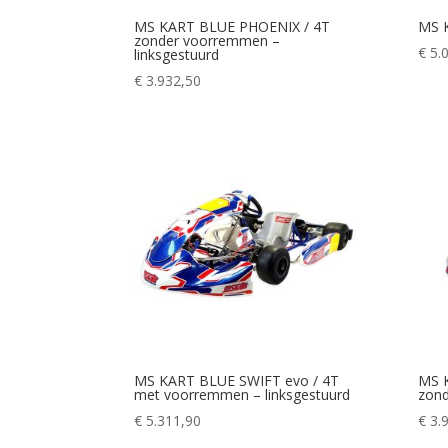
MS KART BLUE PHOENIX / 4T
MS 
zonder voorremmen –
€
5.
linksgestuurd
€
3.932,50
MS KART BLUE SWIFT evo / 4T
MS 
met voorremmen – linksgestuurd
zond
€
5.311,90
€
3.