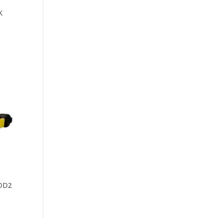
K
 DD2