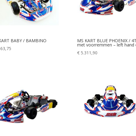
KART BABY / BAMBINO
MS KART BLUE PHOENIX / 4
met voorremmen – left hand 
663,75
€
5.311,90