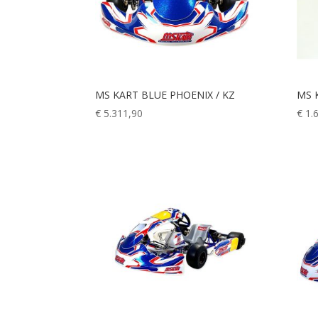
MS KART BLUE PHOENIX / KZ
MS 
€
5.311,90
€
1.