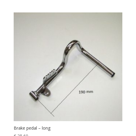
Brake pedal – long
€
28,60