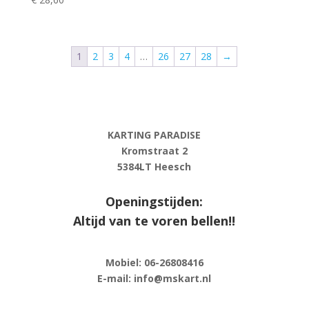
1
2
3
4
…
26
27
28
→
KARTING PARADISE
Kromstraat 2
5384LT Heesch
Openingstijden:
Altijd van te voren bellen!!
Mobiel: 06-
26808416
E-
mail: info@mskart.nl