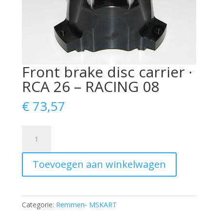
Front brake disc carrier ·
RCA 26 – RACING 08
€
73,57
Front
brake
disc
Toevoegen aan winkelwagen
carrier
·
RCA
26
Categorie:
Remmen- MSKART
-