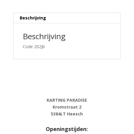
RACING
08
aantal
Beschrijving
Beschrijving
Code 202Jb
KARTING PARADISE
Kromstraat 2
5384LT Heesch
Openingstijden: