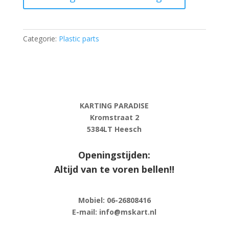
"ACTIVE"
-
for
Categorie:
Plastic parts
tube
30
mm
aantal
KARTING PARADISE
Kromstraat 2
5384LT Heesch
Openingstijden:
Altijd van te voren bellen!!
Mobiel: 06-
26808416
E-
mail: info@mskart.nl