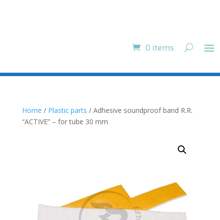
0 items
Home
/
Plastic parts
/ Adhesive soundproof band R.R.
“ACTIVE” – for tube 30 mm