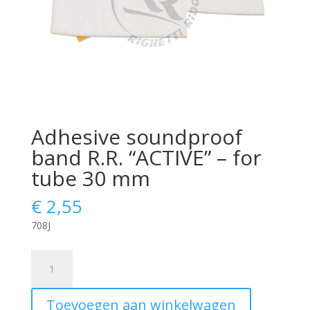
Adhesive soundproof
band R.R. “ACTIVE” – for
tube 30 mm
€
2,55
708J
Adhesive
soundproof
band
Toevoegen aan winkelwagen
R.R.