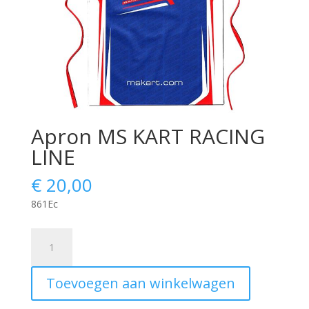
Apron MS KART RACING
LINE
€
20,00
861Ec
Apron
MS
KART
Toevoegen aan winkelwagen
RACING
LINE