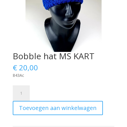
Bobble hat MS KART
€
20,00
843Ac
Bobble
hat
MS
Toevoegen aan winkelwagen
KART
aantal