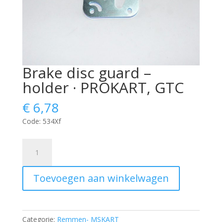
Brake disc guard –
holder · PROKART, GTC
€
6,78
Code: 534Xf
Brake
disc
guard
Toevoegen aan winkelwagen
-
holder
·
PROKART,
Categorie:
Remmen- MSKART