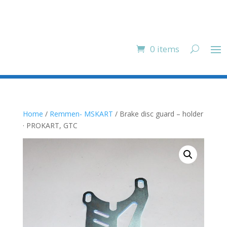
0 items
Home
/
Remmen- MSKART
/ Brake disc guard – holder
· PROKART, GTC