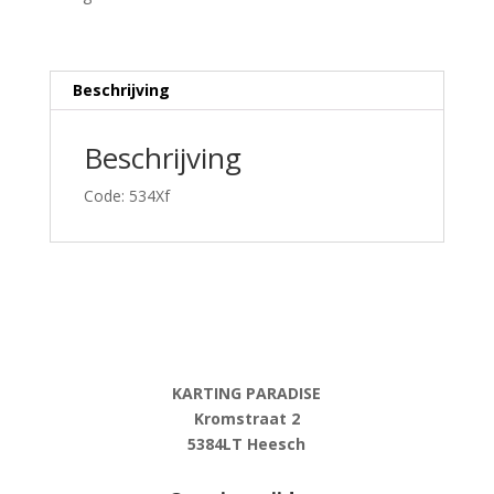
GTC
aantal
Beschrijving
Beschrijving
Code: 534Xf
KARTING PARADISE
Kromstraat 2
5384LT Heesch