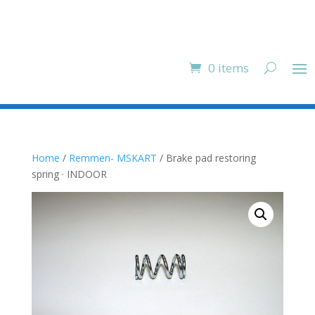
0 items
Home
/
Remmen- MSKART
/ Brake pad restoring
spring · INDOOR