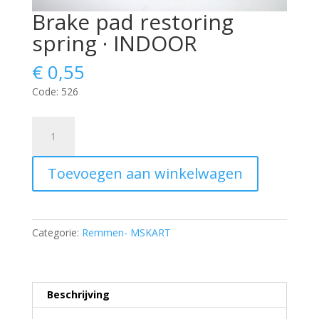
Brake pad restoring
spring · INDOOR
€
0,55
Code: 526
Brake
pad
restoring
Toevoegen aan winkelwagen
spring
·
INDOOR
aantal
Categorie:
Remmen- MSKART
Beschrijving