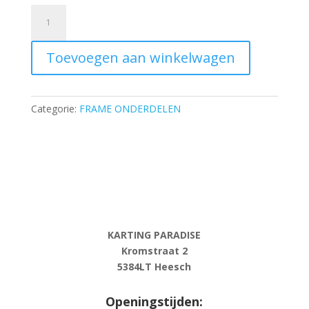
Brake
pedal
-
Toevoegen aan winkelwagen
long
aantal
Categorie:
FRAME ONDERDELEN
KARTING PARADISE
Kromstraat 2
5384LT Heesch
Openingstijden: