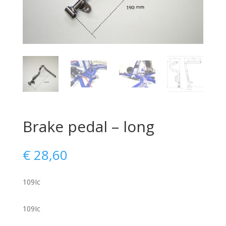
Brake pedal – long
€
28,60
109Ic
109Ic