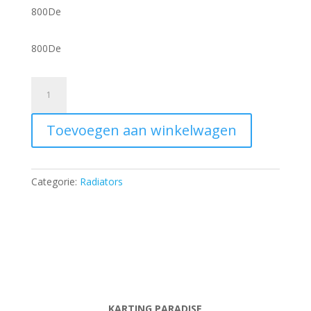
800De
800De
Cap
for
radiator
Toevoegen aan winkelwagen
New-
Line
-
ALU
Categorie:
Radiators
aantal
KARTING PARADISE