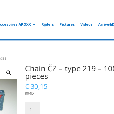
accesoires AROXX
Rijders
Pictures
Videos
Arrive&D
eces
Chain ČZ – type 219 – 10
pieces
€
30,15
804D
Chain
ČZ