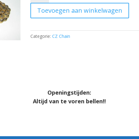
-
Toevoegen aan winkelwagen
type
219
-
108
Categorie:
CZ Chain
pieces
aantal
Openingstijden:
Altijd van te voren bellen!!