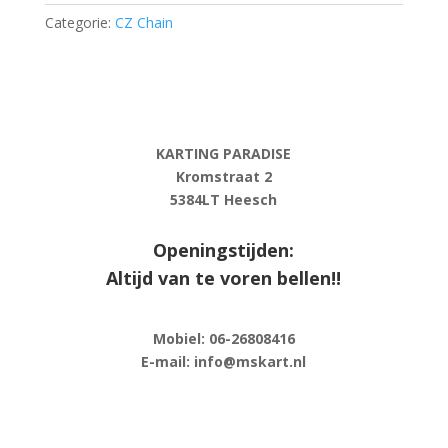
54
Categorie:
CZ Chain
pieces
aantal
KARTING PARADISE
Kromstraat 2
5384LT Heesch
Openingstijden:
Altijd van te voren bellen!!
Mobiel: 06-
26808416
E-
mail: info@mskart.nl