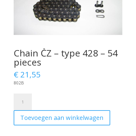
Chain ČZ – type 428 – 54
pieces
€
21,55
802B
Chain
ČZ
-
Toevoegen aan winkelwagen
type
428
-