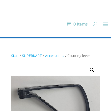
0 items
Start
/
SUPERKART
/
Accessories
/ Coupling lever