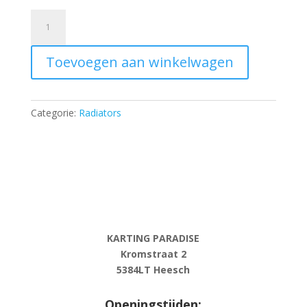
Cover
for
radiator
Toevoegen aan winkelwagen
AF
TWENTY-
1
LARGE
Categorie:
Radiators
aantal
KARTING PARADISE
Kromstraat 2
5384LT Heesch
Openingstijden: