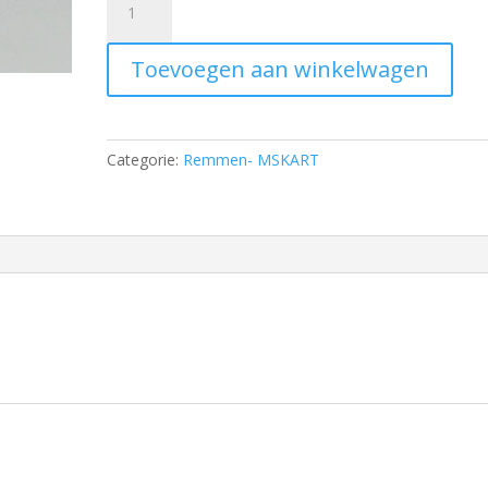
tube
for
Toevoegen aan winkelwagen
rear
brake
system
holder
Categorie:
Remmen- MSKART
D
10x26,5
mm
aantal