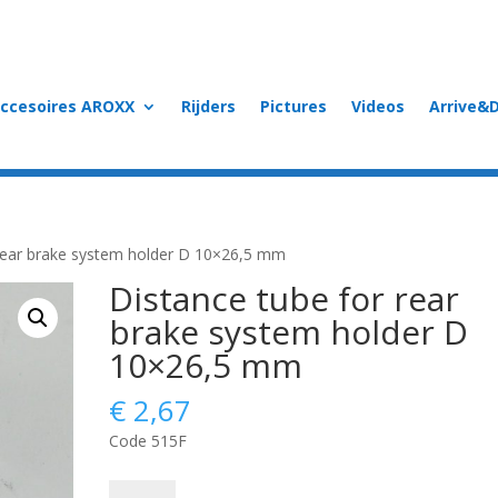
accesoires AROXX
Rijders
Pictures
Videos
Arrive&D
 rear brake system holder D 10×26,5 mm
Distance tube for rear
brake system holder D
10×26,5 mm
€
2,67
Code 515F
Distance