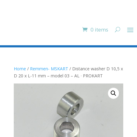
0 items
Home
/
Remmen- MSKART
/ Distance washer D 10,5 x
D 20 x L-11 mm – model 03 – AL · PROKART