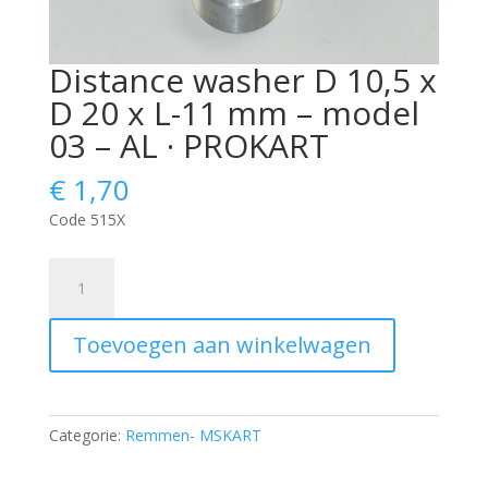
Distance washer D 10,5 x
D 20 x L-11 mm – model
03 – AL · PROKART
€
1,70
Code 515X
Distance
washer
D
Toevoegen aan winkelwagen
10,5
x
D
20
Categorie:
Remmen- MSKART
x
L-