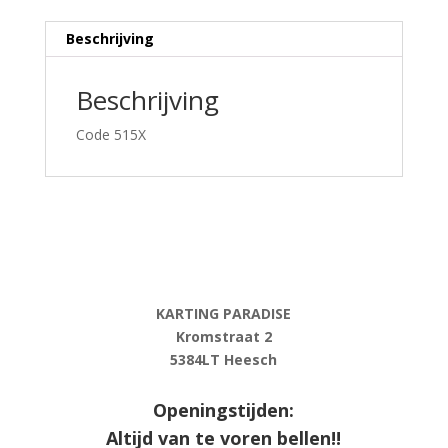
11
mm
Beschrijving
-
model
Beschrijving
03
-
Code 515X
AL
·
PROKART
aantal
KARTING PARADISE
Kromstraat 2
5384LT Heesch
Openingstijden:
Altijd van te voren bellen!!