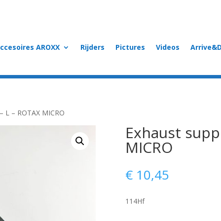
accesoires AROXX
Rijders
Pictures
Videos
Arrive&D
t – L – ROTAX MICRO
Exhaust supp
MICRO
€
10,45
114Hf