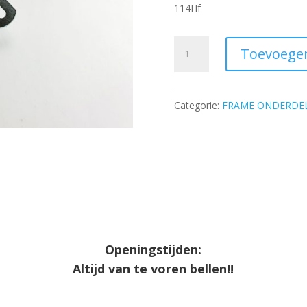
114Hf
Exhaust
Toevoege
support
-
L
Categorie:
FRAME ONDERDE
-
ROTAX
MICRO
aantal
Openingstijden:
Altijd van te voren bellen!!