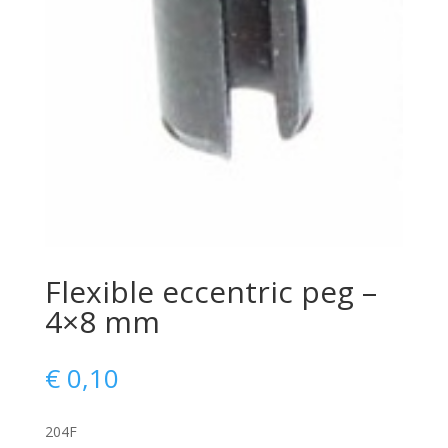
Flexible eccentric peg –
4×8 mm
€
0,10
204F