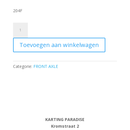
204F
Flexible
eccentric
peg
Toevoegen aan winkelwagen
-
4x8
mm
aantal
Categorie:
FRONT AXLE
KARTING PARADISE
Kromstraat 2