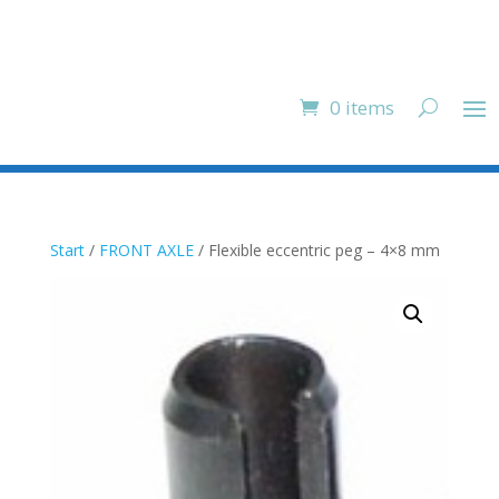
0 items
Start
/
FRONT AXLE
/ Flexible eccentric peg – 4×8 mm