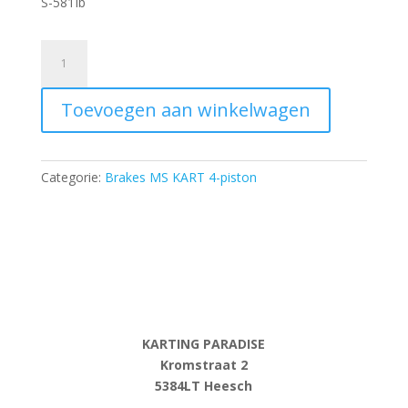
S-581Ib
Front
brake
hose
Toevoegen aan winkelwagen
-
460
mm
-
Categorie:
Brakes MS KART 4-piston
45°
-
R
-
model
2018
aantal
KARTING PARADISE
Kromstraat 2
5384LT Heesch