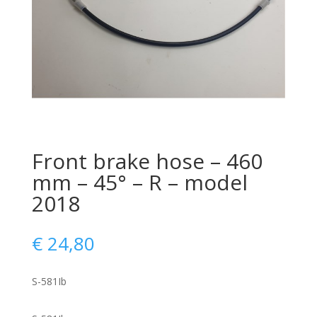
Front brake hose – 460
mm – 45° – R – model
2018
€
24,80
S-581Ib