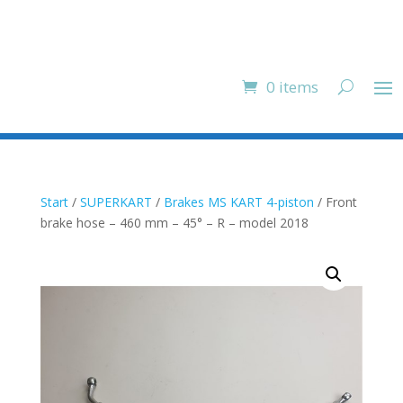
0 items
Start
/
SUPERKART
/
Brakes MS KART 4-piston
/ Front
brake hose – 460 mm – 45° – R – model 2018