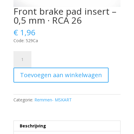
Front brake pad insert –
0,5 mm · RCA 26
€
1,96
Code: 529Ca
Front
brake
pad
Toevoegen aan winkelwagen
insert
-
0,5
mm
Categorie:
Remmen- MSKART
·
RCA
26
aantal
Beschrijving