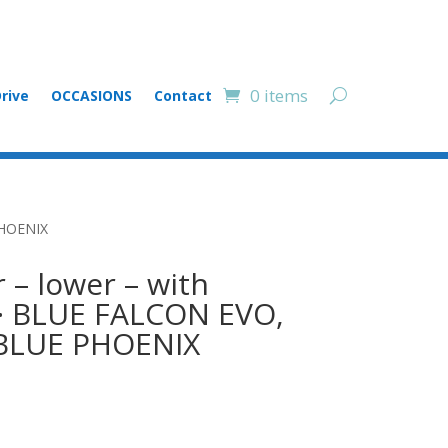
0 items
rive
OCCASIONS
Contact
PHOENIX
– lower – with
 · BLUE FALCON EVO,
 BLUE PHOENIX