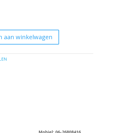
n aan winkelwagen
LEN
Mobiel: 06-
26808416