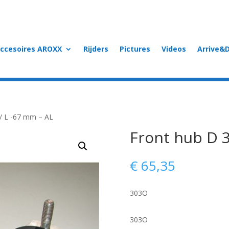
accesoires AROXX
Rijders
Pictures
Videos
Arrive&D
/ L -67 mm – AL
Front hub D 3
€
65,35
303O
303O