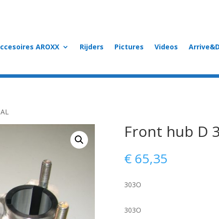
accesoires AROXX
Rijders
Pictures
Videos
Arrive&D
 AL
Front hub D 3
€
65,35
303O
303O