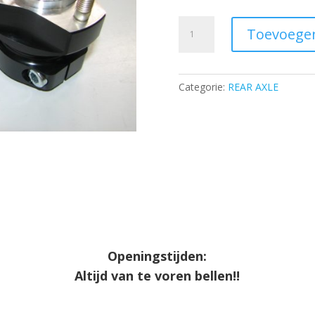
Front
Toevoege
hub
D
30/
Categorie:
REAR AXLE
L
-67
mm
-
AL
aantal
Openingstijden:
Altijd van te voren bellen!!