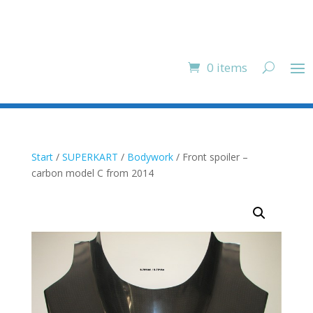
0 items
Start
/
SUPERKART
/
Bodywork
/ Front spoiler –
carbon model C from 2014