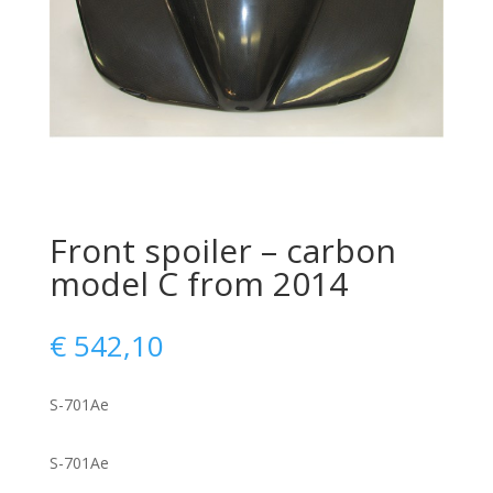
Front spoiler – carbon
model C from 2014
€
542,10
S-701Ae
S-701Ae