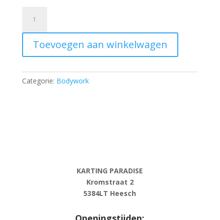
Front
spoiler
-
Toevoegen aan winkelwagen
carbon
model
C
from
Categorie:
Bodywork
2014
aantal
KARTING PARADISE
Kromstraat 2
5384LT Heesch
Openingstijden: