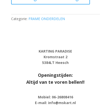
without
joints
(L-
Categorie:
FRAME ONDERDELEN
465)
-
steel
M8
aantal
KARTING PARADISE
Kromstraat 2
5384LT Heesch
Openingstijden:
Altijd van te voren bellen!!
Mobiel: 06-
26808416
E-
mail: info@mskart.nl