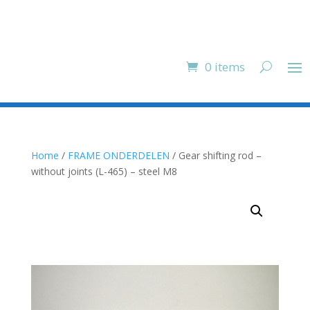
0 items
Home
/
FRAME ONDERDELEN
/ Gear shifting rod –
without joints (L-465) – steel M8