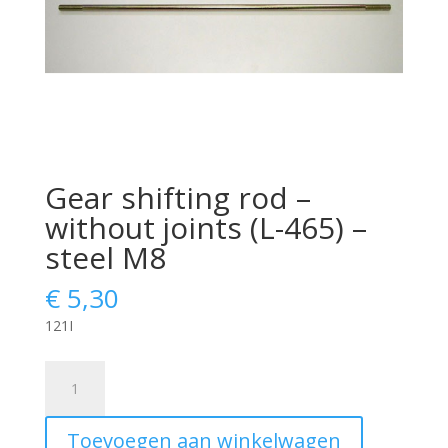
Gear shifting rod –
without joints (L-465) –
steel M8
€
5,30
121I
Gear
shifting
rod
Toevoegen aan winkelwagen
-