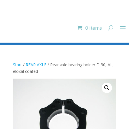
0 items
Start
/
REAR AXLE
/ Rear axle bearing holder D 30, AL,
eloxal coated