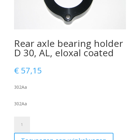
Rear axle bearing holder
D 30, AL, eloxal coated
€
57,15
302Aa
302Aa
Rear
axle
bearing