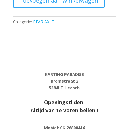
Toevoegen aan winkelwagen
holder
D
30,
AL,
Categorie:
REAR AXLE
eloxal
coated
aantal
KARTING PARADISE
Kromstraat 2
5384LT Heesch
Openingstijden:
Altijd van te voren bellen!!
Mobiel: 06-
26808416