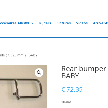
accesoires AROXX
Rijders
Pictures
Videos
Arrive&D
ide ( 1 025 mm ) · BABY
Rear bumper –
BABY
€
72,35
104Ka