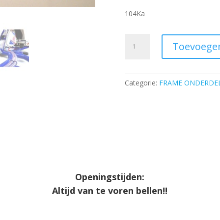
104Ka
Rear
Toevoege
bumper
-
wide
Categorie:
FRAME ONDERDE
(
1
025
mm
)
·
BABY
aantal
Openingstijden:
Altijd van te voren bellen!!