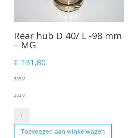
Rear hub D 40/ L -98 mm
– MG
€
131,80
303M
303M
Rear
hub
D
Toevoegen aan winkelwagen
40/