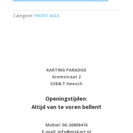
L
-98
mm
Categorie:
FRONT AXLE
-
MG
aantal
KARTING PARADISE
Kromstraat 2
5384LT Heesch
Openingstijden:
Altijd van te voren bellen!!
Mobiel: 06-
26808416
E-
mail: info@mskart.nl