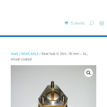
0 items
Start
/
REAR AXLE
/ Rear hub D 50/L-78 mm – AL,
eloxal coated