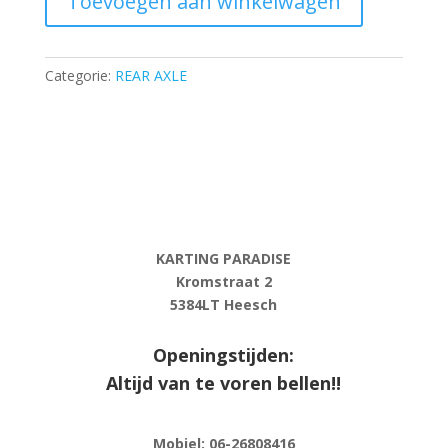
Toevoegen aan winkelwagen
50/L-
78
mm
-
Categorie:
REAR AXLE
AL,
eloxal
coated
aantal
KARTING PARADISE
Kromstraat 2
5384LT Heesch
Openingstijden:
Altijd van te voren bellen!!
Mobiel: 06-
26808416