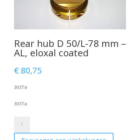
Rear hub D 50/L-78 mm –
AL, eloxal coated
€
80,75
303Ta
303Ta
Rear
hub
D