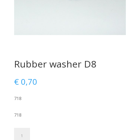
Rubber washer D8
€
0,70
718
718
Rubber
washer