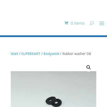
0 items
Start
/
SUPERKART
/
Bodywork
/ Rubber washer D8