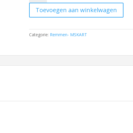
for
Toevoegen aan winkelwagen
front
floating
brake
disc
Categorie:
Remmen- MSKART
·
RC
23
aantal