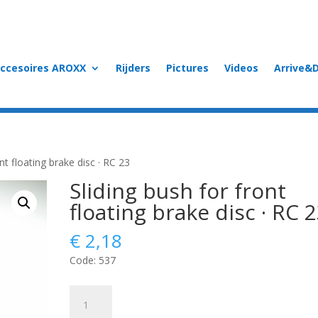
accesoires AROXX
Rijders
Pictures
Videos
Arrive&D
nt floating brake disc · RC 23
Sliding bush for front
floating brake disc · RC 
€
2,18
Code: 537
Sliding
bush