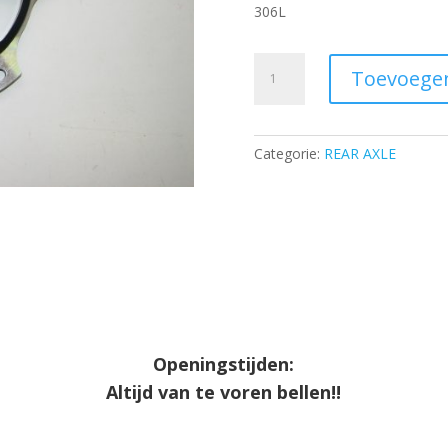
306L
Sprocket
Toevoege
carrier
D
50
Categorie:
REAR AXLE
-
AL,
eloxal
coated
aantal
Openingstijden:
Altijd van te voren bellen!!