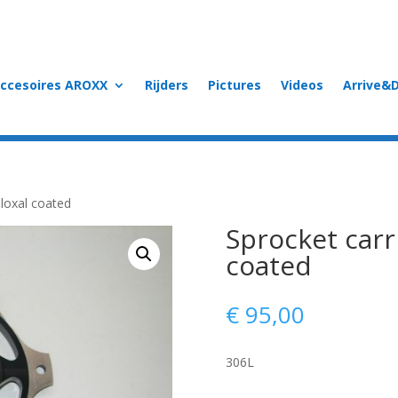
accesoires AROXX
Rijders
Pictures
Videos
Arrive&D
eloxal coated
Sprocket carri
coated
€
95,00
306L