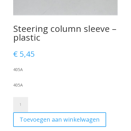
Steering column sleeve –
plastic
€
5,45
405A
405A
Steering
column
sleeve
Toevoegen aan winkelwagen
-
plastic