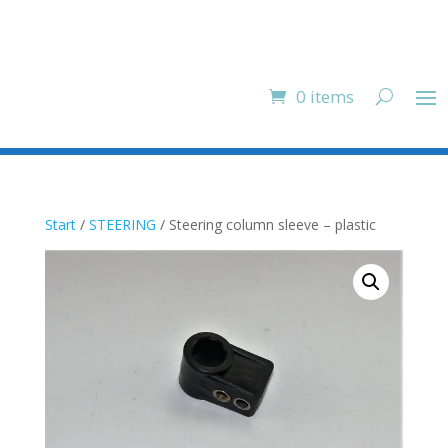
0 items
Start
/
STEERING
/ Steering column sleeve – plastic