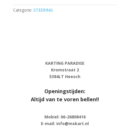
aantal
Categorie:
STEERING
KARTING PARADISE
Kromstraat 2
5384LT Heesch
Openingstijden:
Altijd van te voren bellen!!
Mobiel: 06-
26808416
E-
mail: info@mskart.nl