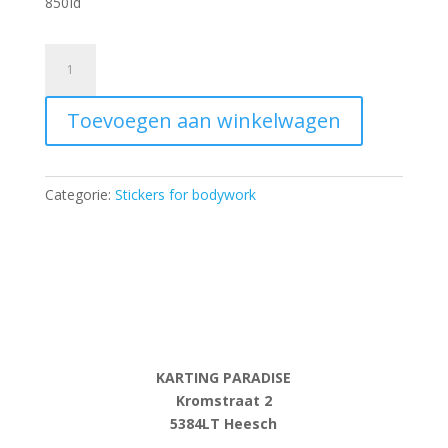
850Id
Stickers
MS
KART
Toevoegen aan winkelwagen
on
nassau
panel
KG
Categorie:
Stickers for bodywork
507/508
-
NEW
aantal
KARTING PARADISE
Kromstraat 2
5384LT Heesch