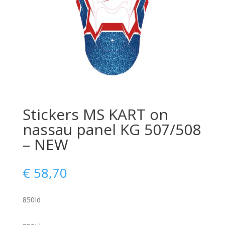
Stickers MS KART on
nassau panel KG 507/508
– NEW
€
58,70
850Id